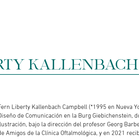
enda online - Joyería
Servicios
Galería de arte
RTY KALLENBACH
Fern Liberty Kallenbach Campbell (*1995 en Nueva York
Diseño de Comunicación en la Burg Giebichenstein, 
ilustración, bajo la dirección del profesor Georg Barb
de Amigos de la Clínica Oftalmológica, y en 2021 reci