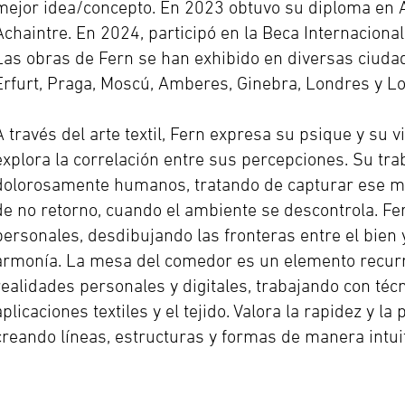
mejor idea/concepto. En 2023 obtuvo su diploma en Art
Achaintre. En 2024, participó en la Beca Internacional
Las obras de Fern se han exhibido en diversas ciudad
Erfurt, Praga, Moscú, Amberes, Ginebra, Londres y L
A través del arte textil, Fern expresa su psique y su 
explora la correlación entre sus percepciones. Su tra
dolorosamente humanos, tratando de capturar ese mo
de no retorno, cuando el ambiente se descontrola. Fer
personales, desdibujando las fronteras entre el bien y 
armonía. La mesa del comedor es un elemento recurr
realidades personales y digitales, trabajando con técni
aplicaciones textiles y el tejido. Valora la rapidez y l
creando líneas, estructuras y formas de manera intui