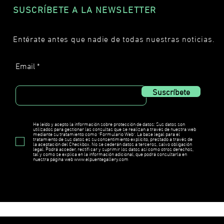
SUSCRÍBETE A LA NEWSLETTER
Entérate antes que nadie de todas nuestras noticias.
Email
Suscríbete
He leído y acepto la información sobre protección de datos: Sus datos son
utilizados para gestionar las consultas que se realizan a través de nuestra web
mediante su tratamiento como "Formulario Web". La base legal para el
tratamiento de sus datos es su consentimiento explícito, prestado a través de
la aceptación del Checkbox. No se cederán datos a terceros, salvo obligación
legal. Podrá acceder, rectifi car y suprimir los datos así como otros derechos,
tal y como se explica en la información adicional, que podrá consultarla en
nuestra página web www.elpuentegallery.com