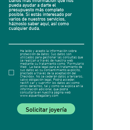
pueda ayudar a darte el
presupuesto más completo
posible. Si estás interesado por
varios de nuestros servicios,
háznoslo saber aquí, así como
cualquier duda.
He leído y acepto la información sobre
protección de datos: Sus datos son
utilizados para gestionar las consultas que
se realizan a través de nuestra web
mediante su tratamiento como "Formulario
Web". La base legal para el tratamiento de
sus datos es su consentimiento explícito,
prestado a través de la aceptación del
Checkbox. No se cederán datos a terceros,
salvo obligación legal. Podrá acceder,
rectifi car y suprimir los datos así como
otros derechos, tal y como se explica en la
información adicional, que podrá
consultarla en nuestra página web
www.elpuentegallery.com
Solicitar joyería