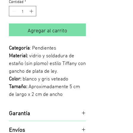
Cantidad
*
Agregar al carrito
Categoría
: Pendientes
Material:
vidrio y soldadura de
estaño (sin plomo) estilo Tiffany con
gancho de plata de ley.
Color:
blanco y gris veteado
Tamaño:
Aproximadamente 5 cm
de largo x 2 cm de ancho
Garantía
Toda nuestra joyería incluye una garantía
Envíos
de limpieza y pulido. Cuando lo necesites,