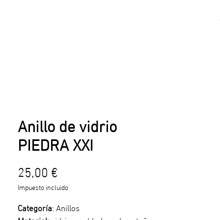
Acerca de
Contacto
Anillo de vidrio
PIEDRA XXI
Precio
25,00 €
Impuesto incluido
Categoría
: Anillos
Material:
vidrio y soldadura de estaño