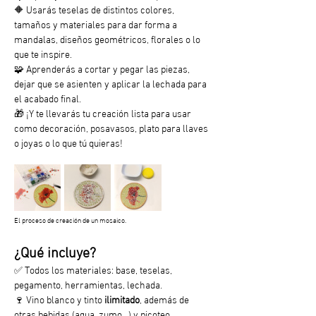
🔶 Usarás teselas de distintos colores, 
tamaños y materiales para dar forma a 
mandalas, diseños geométricos, florales o lo 
que te inspire.
🧩 Aprenderás a cortar y pegar las piezas, 
dejar que se asienten y aplicar la lechada para 
el acabado final.
🎁 ¡Y te llevarás tu creación lista para usar 
como decoración, posavasos, plato para llaves 
o joyas o lo que tú quieras!
El proceso de creación de un mosaico.
¿Qué incluye?
✅ Todos los materiales: base, teselas, 
pegamento, herramientas, lechada.
🍷 Vino blanco y tinto 
ilimitado
, además de 
otras bebidas (agua, zumo...) y picoteo.