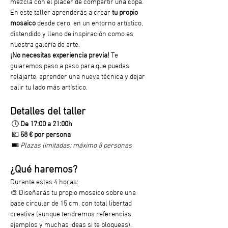
mezcla con el placer de compartir una copa. 
En este taller aprenderás a crear 
tu propio 
mosaico
 desde cero, en un entorno artístico, 
distendido y lleno de inspiración como es 
nuestra galería de arte. 
¡No necesitas experiencia previa!
 Te 
guiaremos paso a paso para que puedas 
relajarte, aprender una nueva técnica y dejar 
salir tu lado más artístico.
Detalles del taller
 🕔 
De 17:00 a 21:00h
 💶 
58 € por persona
 🎟️ 
Plazas limitadas: máximo 8 personas
¿Qué haremos?
Durante estas 4 horas:
🎨 Diseñarás tu propio mosaico sobre una 
base circular de 15 cm, con total libertad 
creativa (aunque tendremos referencias, 
ejemplos y muchas ideas si te bloqueas).