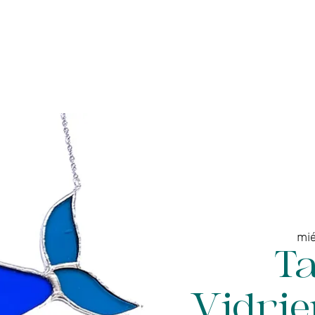
enda online - Joyería
Servicios
Galería de arte
mié
Ta
Vidrie