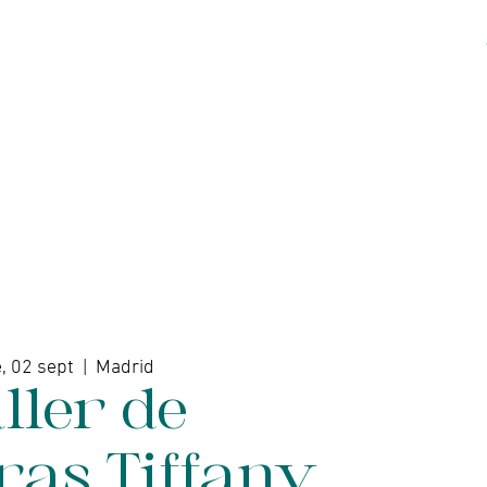
Acerca de
Contacto
, 02 sept
  |  
Madrid
ller de
ras Tiffany