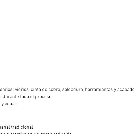
arios: vidrios, cinta de cobre, soldadura, herramientas y acabado
 durante todo el proceso.
é y agua.
anal tradicional
encia creativa en un grupo reducido