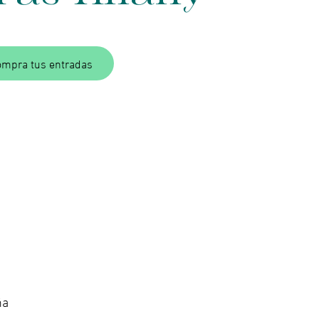
ompra tus entradas
ña