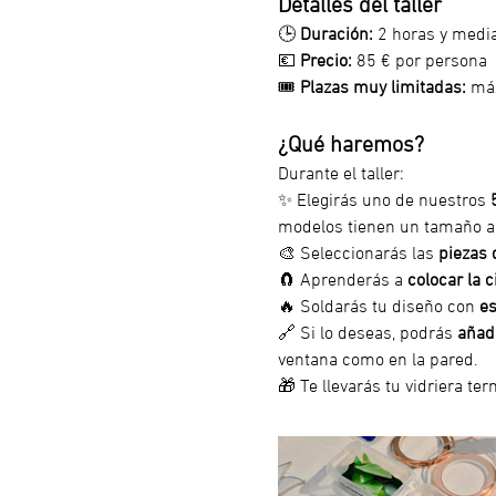
Detalles del taller
🕒 
Duración:
 2 horas y medi
💶 
Precio:
 85 € por persona
🎟️ 
Plazas muy limitadas:
 má
¿Qué haremos?
Durante el taller:
✨ Elegirás uno de nuestros 
modelos tienen un tamaño a
🎨 Seleccionarás las 
piezas 
🧲 Aprenderás a 
colocar la 
🔥 Soldarás tu diseño con 
es
🔗 Si lo deseas, podrás 
añad
ventana como en la pared.
🎁 Te llevarás tu vidriera te