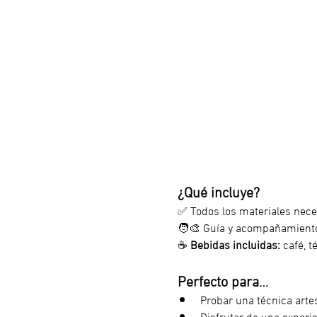
¿Qué incluye?
✅ Todos los materiales neces
🧑‍🎨 Guía y acompañamiento
☕ 
Bebidas incluidas:
 café, t
Perfecto para…
Probar una técnica artes
Disfrutar de una experi