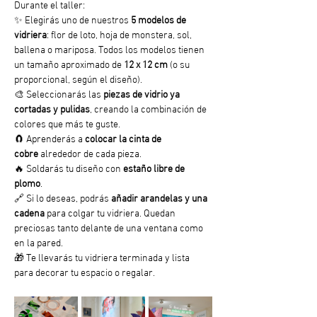
Durante el taller:
✨ Elegirás uno de nuestros 
5 modelos de 
vidriera
: flor de loto, hoja de monstera, sol, 
ballena o mariposa. Todos los modelos tienen 
un tamaño aproximado de 
12 x 12 cm
 (o su 
proporcional, según el diseño).
🎨 Seleccionarás las 
piezas de vidrio ya 
cortadas y pulidas
, creando la combinación de 
colores que más te guste.
🧲 Aprenderás a 
colocar la cinta de 
cobre
 alrededor de cada pieza.
🔥 Soldarás tu diseño con 
estaño libre de 
plomo
.
🔗 Si lo deseas, podrás 
añadir arandelas y una 
cadena
 para colgar tu vidriera. Quedan 
preciosas tanto delante de una ventana como 
en la pared.
🎁 Te llevarás tu vidriera terminada y lista 
para decorar tu espacio o regalar.