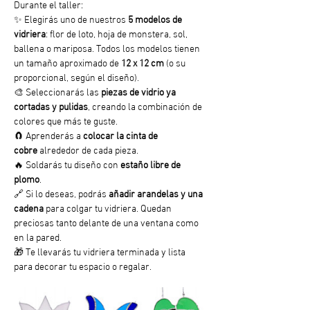
Durante el taller:
✨ Elegirás uno de nuestros 
5 modelos de 
vidriera
: flor de loto, hoja de monstera, sol, 
ballena o mariposa. Todos los modelos tienen 
un tamaño aproximado de 
12 x 12 cm
 (o su 
proporcional, según el diseño).
🎨 Seleccionarás las 
piezas de vidrio ya 
cortadas y pulidas
, creando la combinación de 
colores que más te guste.
🧲 Aprenderás a 
colocar la cinta de 
cobre
 alrededor de cada pieza.
🔥 Soldarás tu diseño con 
estaño libre de 
plomo
.
🔗 Si lo deseas, podrás 
añadir arandelas y una 
cadena
 para colgar tu vidriera. Quedan 
preciosas tanto delante de una ventana como 
en la pared.
🎁 Te llevarás tu vidriera terminada y lista 
para decorar tu espacio o regalar.