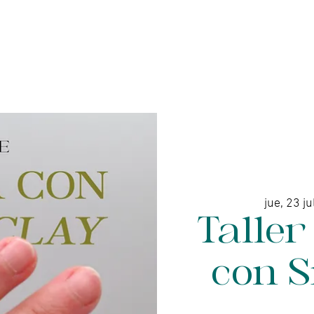
enda online - Joyería
Servicios
Galería de arte
jue, 23 ju
Taller
con S