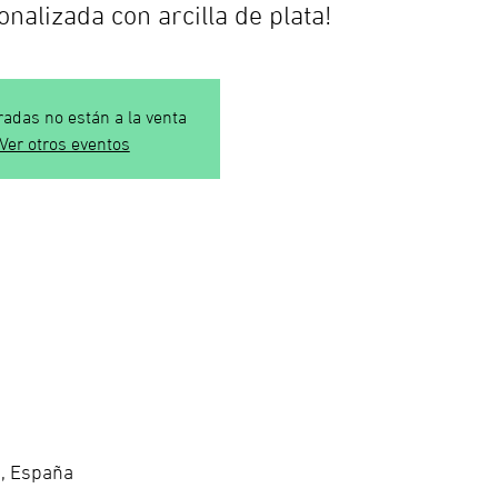
onalizada con arcilla de plata!
radas no están a la venta
Ver otros eventos
d, España