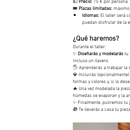
💶 
Precio:
 75 € por persona
🎟️ 
Plazas limitadas:
 máximo 
Idiomas:
 El taller será 
puedan disfrutar de la e
¿Qué haremos?
Durante el taller:
✨ 
Diseñarás y modelarás
 tu
incluso un llavero.
🖐️ Aprenderás a trabajar la
💎 Incluirás (opcionalmente)
formas y colores y, si lo des
🔥 Una vez modelada la pieza
húmedas se evaporan y la arc
✨ Finalmente, puliremos tu jo
🎁 Te llevarás a casa tu pieza