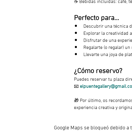
☕ Bebidas incluidas: café, t
Perfecto para…
Descubrir una técnica 
Explorar la creatividad 
Disfrutar de una experie
Regalarte (o regalar) u
Llevarte una joya de pl
¿Cómo reservo? 
Puedes reservar tu plaza dir
📧 
elpuentegallery@gmail.c
🎁 Por último, os recordam
experiencia creativa y origi
Google Maps se bloqueó debido a tu