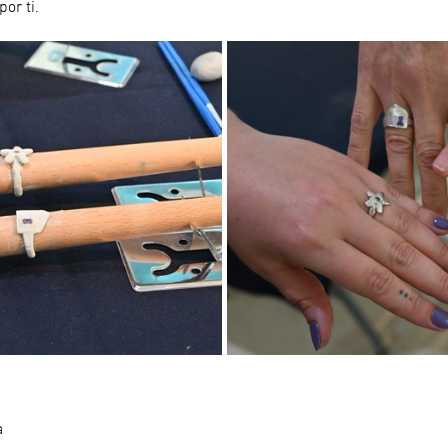
or ti.
a