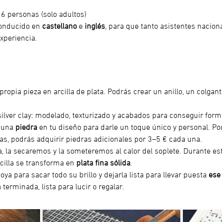
6 personas (solo adultos)
conducido en 
castellano
 e
 inglés
, para que tanto asistentes nacion
xperiencia.
 propia pieza en arcilla de plata. Podrás crear un anillo, un colgan
 silver clay: modelado, texturizado y acabados para conseguir form
 una 
piedra
 en tu diseño para darle un toque único y personal. Pod
eas, podrás adquirir piedras adicionales por 3–5 € cada una.
, la secaremos y la someteremos al calor del soplete. Durante est
illa se transforma en 
plata fina sólida
.
ya para sacar todo su brillo y dejarla lista para llevar puesta 
ese
 terminada, lista para lucir o regalar.