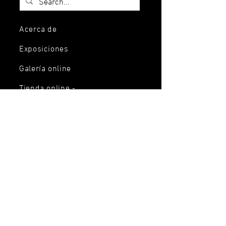
Acerca de
Exposiciones
Galería online
Tienda online -
Joyería
Servicios
Talleres y eventos
Artistas
Contacto
Tel:
+34 644 43 50
84