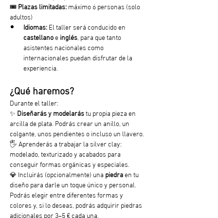
🎟️ 
Plazas limitadas:
 máximo 6 personas (solo 
adultos)
Idiomas:
 El taller será conducido en 
castellano
 e
 inglés
, para que tanto 
asistentes nacionales como 
internacionales puedan disfrutar de la 
experiencia.
¿Qué haremos?
Durante el taller:
✨ 
Diseñarás y modelarás
 tu propia pieza en 
arcilla de plata. Podrás crear un anillo, un 
colgante, unos pendientes o incluso un llavero.
🖐️ Aprenderás a trabajar la silver clay: 
modelado, texturizado y acabados para 
conseguir formas orgánicas y especiales.
💎 Incluirás (opcionalmente) una 
piedra
 en tu 
diseño para darle un toque único y personal. 
Podrás elegir entre diferentes formas y 
colores y, si lo deseas, podrás adquirir piedras 
adicionales por 3–5 € cada una.