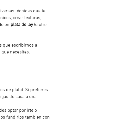
iversas técnicas que te 
nicos, crear texturas, 
do en 
plata de ley
 (u otro 
es que escribirnos a 
 que necesites.
s de plata). Si prefieres 
aigas de casa o una 
es optar por irte o 
os fundirlos también con 