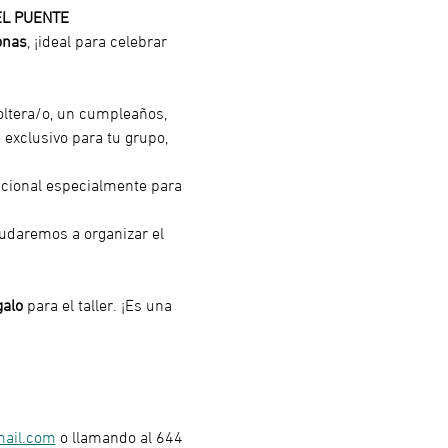
EL PUENTE 
onas
, ¡ideal para celebrar 
oltera/o, un cumpleaños, 
 exclusivo para tu grupo, 
icional especialmente para 
yudaremos a organizar el 
galo
 para el taller. ¡Es una 
mail.com
 o llamando al 644 