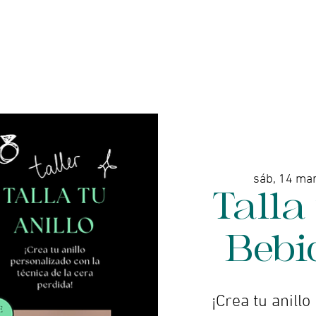
enda online - Joyería
Servicios
Galería de arte
sáb, 14 ma
Talla 
Bebi
¡Crea tu anillo