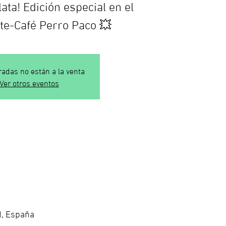
ata! Edición especial en el
te-Café Perro Paco 💥
radas no están a la venta
Ver otros eventos
d, España