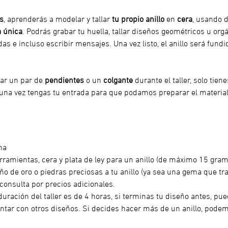
s
, aprenderás a modelar y tallar
 tu propio anillo
 en 
cera
, usando d
a única
. Podrás grabar tu huella, tallar diseños geométricos u orgá
s e incluso escribir mensajes. Una vez listo, el anillo será fundi
ar un par de 
pendientes
 o un 
colgante
 durante el taller, solo tien
 una vez tengas tu entrada para que podamos preparar el material
na
rramientas, cera y plata de ley para un anillo (de máximo 15 gramo
ño de oro o piedras preciosas a tu anillo (ya sea una gema que tr
 consulta por precios adicionales. 
duración del taller es de 4 horas, si terminas tu diseño antes, pued
tar con otros diseños. Si decides hacer más de un anillo, podem