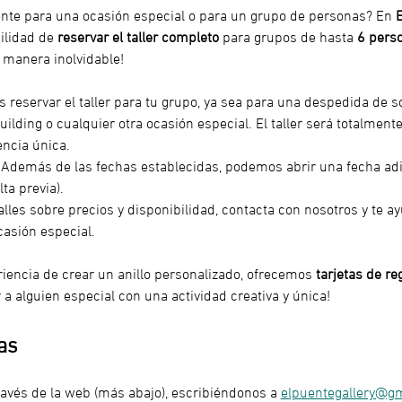
ente para una ocasión especial o para un grupo de personas? En 
ilidad de 
reservar el taller completo
 para grupos de hasta 
6 pers
 manera inolvidable!
s reservar el taller para tu grupo, ya sea para una despedida de s
ilding o cualquier otra ocasión especial. El taller será totalmente
ncia única.
 Además de las fechas establecidas, podemos abrir una fecha ad
lta previa).
alles sobre precios y disponibilidad, contacta con nosotros y te a
casión especial.
riencia de crear un anillo personalizado, ofrecemos 
tarjetas de re
a alguien especial con una actividad creativa y única!
as
ravés de la web (más abajo), escribiéndonos a 
elpuentegallery@g