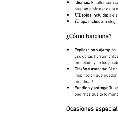
Idiomas:
 El taller será 
puedan disfrutar de la e
💥
Bebida incluida:
 a el
💥
Tapa incluida
: a eleg
¿Cómo funciona?
Explicación y ejemplos:
uso de las herramientas
modelado y de los posib
Diseño y asesoría
: Si n
inspiración que puedan s
modificar!
Fundido y entrega
: Tu a
pedirnos que te lo man
Ocasiones especiale