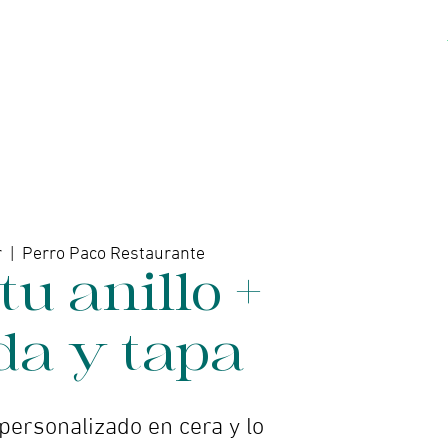
Acerca de
Contacto
r
  |  
Perro Paco Restaurante
tu anillo +
da y tapa
 personalizado en cera y lo