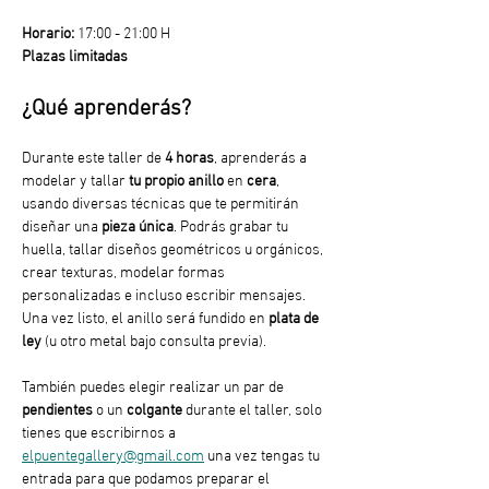
Horario:
 17:00 - 21:00 H
Plazas limitadas
¿Qué aprenderás?
Durante este taller de 
4 horas
, aprenderás a 
modelar y tallar
 tu propio anillo
 en 
cera
, 
usando diversas técnicas que te permitirán 
diseñar una 
pieza única
. Podrás grabar tu 
huella, tallar diseños geométricos u orgánicos, 
crear texturas, modelar formas 
personalizadas e incluso escribir mensajes. 
Una vez listo, el anillo será fundido en 
plata de 
ley
 (u otro metal bajo consulta previa).
También puedes elegir realizar un par de 
pendientes
 o un 
colgante
 durante el taller, solo 
tienes que escribirnos a 
elpuentegallery@gmail.com
 una vez tengas tu 
entrada para que podamos preparar el 