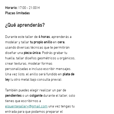
Horario:
 17:00 - 21:00 H
Plazas limitadas
¿Qué aprenderás?
Durante este taller de 
4 horas
, aprenderás a 
modelar y tallar
 tu propio anillo
 en 
cera
, 
usando diversas técnicas que te permitirán 
diseñar una 
pieza única
. Podrás grabar tu 
huella, tallar diseños geométricos u orgánicos, 
crear texturas, modelar formas 
personalizadas e incluso escribir mensajes. 
Una vez listo, el anillo será fundido en 
plata de 
ley
 (u otro metal bajo consulta previa).
También puedes elegir realizar un par de 
pendientes
 o un 
colgante
 durante el taller, solo 
tienes que escribirnos a 
elpuentegallery@gmail.com
 una vez tengas tu 
entrada para que podamos preparar el 