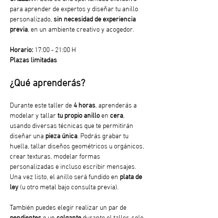
para aprender de expertos y diseñar tu anillo 
personalizado, 
sin necesidad de experiencia 
previa
, en un ambiente creativo y acogedor.
Horario:
 17:00 - 21:00 H
Plazas limitadas
¿Qué aprenderás?
Durante este taller de 
4 horas
, aprenderás a 
modelar y tallar
 tu propio anillo
 en 
cera
, 
usando diversas técnicas que te permitirán 
diseñar una 
pieza única
. Podrás grabar tu 
huella, tallar diseños geométricos u orgánicos, 
crear texturas, modelar formas 
personalizadas e incluso escribir mensajes. 
Una vez listo, el anillo será fundido en 
plata de 
ley
 (u otro metal bajo consulta previa).
También puedes elegir realizar un par de 
pendientes
 o un 
colgante
 durante el taller, solo 