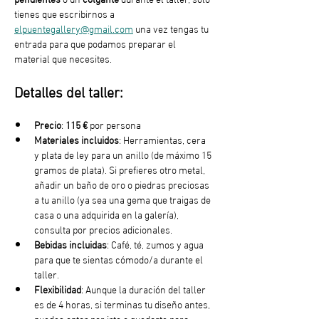
tienes que escribirnos a 
elpuentegallery@gmail.com
 una vez tengas tu 
entrada para que podamos preparar el 
material que necesites.
Detalles del taller:
Precio
: 
115 €
 por persona
Materiales incluidos
: Herramientas, cera 
y plata de ley para un anillo (de máximo 15 
gramos de plata). Si prefieres otro metal, 
añadir un baño de oro o piedras preciosas 
a tu anillo (ya sea una gema que traigas de 
casa o una adquirida en la galería), 
consulta por precios adicionales. 
Bebidas incluidas
: Café, té, zumos y agua 
para que te sientas cómodo/a durante el 
taller.
Flexibilidad
: Aunque la duración del taller 
es de 4 horas, si terminas tu diseño antes, 
puedes optar por irte o quedarte para 