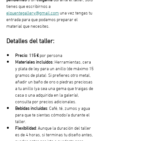
tienes que escribirnos a 
elpuentegallery@gmail.com
 una vez tengas tu 
entrada para que podamos preparar el 
material que necesites.
Detalles del taller:
Precio
: 
115 €
 por persona
Materiales incluidos
: Herramientas, cera 
y plata de ley para un anillo (de máximo 15 
gramos de plata). Si prefieres otro metal, 
añadir un baño de oro o piedras preciosas 
a tu anillo (ya sea una gema que traigas de 
casa o una adquirida en la galería), 
consulta por precios adicionales. 
Bebidas incluidas
: Café, té, zumos y agua 
para que te sientas cómodo/a durante el 
taller.
Flexibilidad
: Aunque la duración del taller 
es de 4 horas, si terminas tu diseño antes, 
puedes optar por irte o quedarte para 