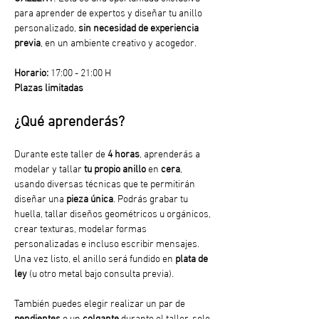
para aprender de expertos y diseñar tu anillo 
personalizado, 
sin necesidad de experiencia 
previa
, en un ambiente creativo y acogedor.
Horario:
 17:00 - 21:00 H
Plazas limitadas
¿Qué aprenderás?
Durante este taller de 
4 horas
, aprenderás a 
modelar y tallar
 tu propio anillo
 en 
cera
, 
usando diversas técnicas que te permitirán 
diseñar una 
pieza única
. Podrás grabar tu 
huella, tallar diseños geométricos u orgánicos, 
crear texturas, modelar formas 
personalizadas e incluso escribir mensajes. 
Una vez listo, el anillo será fundido en 
plata de 
ley
 (u otro metal bajo consulta previa).
También puedes elegir realizar un par de 
pendientes
 o un 
colgante
 durante el taller, solo 