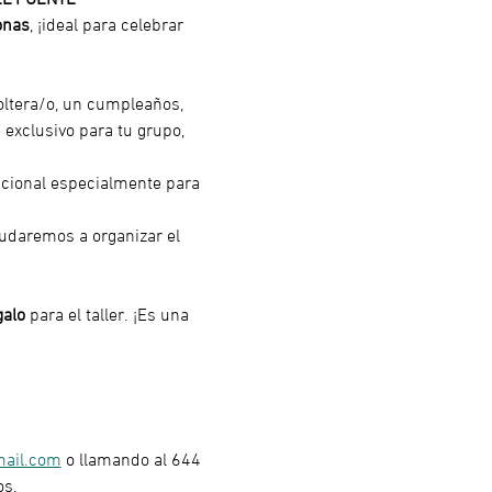
onas
, ¡ideal para celebrar 
oltera/o, un cumpleaños, 
 exclusivo para tu grupo, 
icional especialmente para 
yudaremos a organizar el 
galo
 para el taller. ¡Es una 
mail.com
 o llamando al 644 
os.