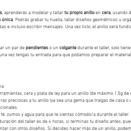
s
, aprenderás a modelar y tallar
 tu propio anillo
 en 
cera
, usando d
a única
. Podrás grabar tu huella, tallar diseños geométricos u orgá
s e incluso escribir mensajes. Una vez listo, el anillo será fundi
ar un par de 
pendientes
 o un 
colgante
 durante el taller, solo tien
 una vez tengas tu entrada para que podamos preparar el material
na
rramientas, cera y plata de ley para un anillo (de máximo 1,5g de c
dras preciosas a tu anillo (ya sea una gema que traigas de casa o u
cionales. 
, té, zumos y agua para que te sientas cómodo/a durante el taller.
duración del taller es de 4 horas, si terminas tu diseño antes, pued
tar con otros diseños. Si decides hacer más de un anillo, podem