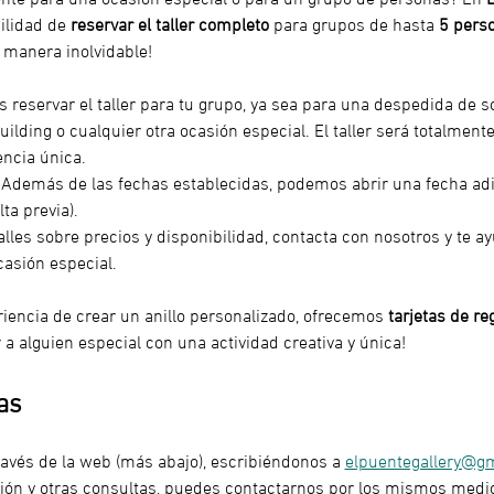
ilidad de 
reservar el taller completo
 para grupos de hasta 
5 pers
 manera inolvidable!
s reservar el taller para tu grupo, ya sea para una despedida de s
ilding o cualquier otra ocasión especial. El taller será totalmente
ncia única.
 Además de las fechas establecidas, podemos abrir una fecha ad
lta previa).
alles sobre precios y disponibilidad, contacta con nosotros y te a
casión especial.
riencia de crear un anillo personalizado, ofrecemos 
tarjetas de re
a alguien especial con una actividad creativa y única!
as
ravés de la web (más abajo), escribiéndonos a 
elpuentegallery@g
ón y otras consultas, puedes contactarnos por los mismos medi