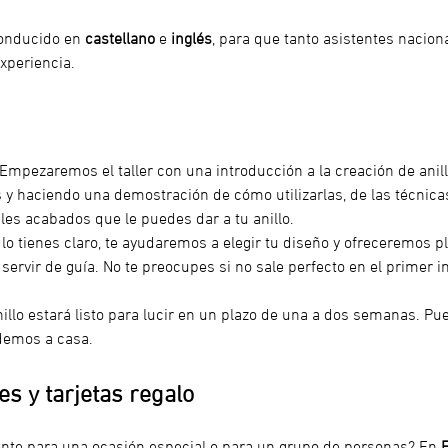
conducido en 
castellano
 e
 inglés
, para que tanto asistentes nacion
xperiencia.
 Empezaremos el taller con una introducción a la creación de anill
 y haciendo una demostración de cómo utilizarlas, de las técnicas
les acabados que le puedes dar a tu anillo.
o lo tienes claro, te ayudaremos a elegir tu diseño y ofreceremos p
ervir de guía. No te preocupes si no sale perfecto en el primer inte
nillo estará listo para lucir en un plazo de una a dos semanas. Pue
demos a casa. 
s y tarjetas regalo
ente para una ocasión especial o para un grupo de personas? En 