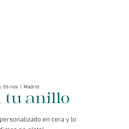
Acerca de
Contacto
e, 06 nov
  |  
Madrid
 tu anillo
 personalizado en cera y lo
dimos en plata!