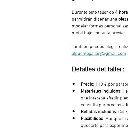
Durante este taller de 
4 hora
permitirán diseñar una 
piez
modelar formas personalizada
metal bajo consulta previa).
También puedes elegir realiz
elpuentegallery@gmail.com
Detalles del taller:
Precio
: 110 € por perso
Materiales incluidos
: He
o te interesa añadir pie
consulta por precios adi
Bebidas incluidas
: Café
Flexibilidad
: Aunque la 
quedarte para experimen