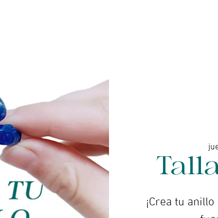
enda online - Joyería
Servicios
Galería de arte
ju
Talla
¡Crea tu anillo
fun