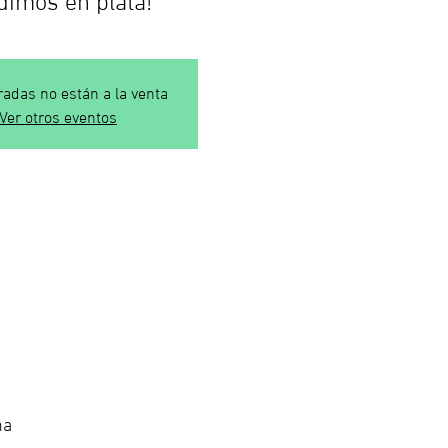
radas no están a la venta
Ver otros eventos
ña