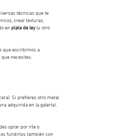
iversas técnicas que te 
nicos, crear texturas, 
do en 
plata de ley
 (u otro 
es que escribirnos a 
 que necesites.
era). Si prefieres otro metal 
na adquirida en la galería), 
es optar por irte o 
os fundirlos también con 