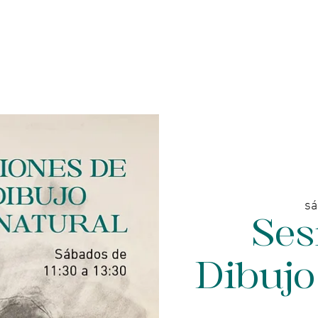
enda online - Joyería
Servicios
Galería de arte
sá
Ses
Dibujo