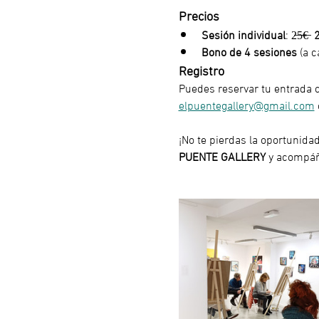
Precios
Sesión individual
: 
2̶5̶€̶  
Bono de 4 sesiones
 (a 
Registro
Puedes reservar tu entrada 
elpuentegallery@gmail.com
¡No te pierdas la oportunida
PUENTE GALLERY
 y acompáñ