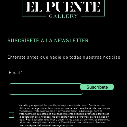
SUSCRÍBETE A LA NEWSLETTER
Entérate antes que nadie de todas nuestras noticias.
Email
Suscríbete
He leído y acepto la información sobre protección de datos: Sus datos son
utilizados para gestionar las consultas que se realizan a través de nuestra web
mediante su tratamiento como "Formulario Web". La base legal para el
tratamiento de sus datos es su consentimiento explícito, prestado a través de
la aceptación del Checkbox. No se cederán datos a terceros, salvo obligación
legal. Podrá acceder, rectifi car y suprimir los datos así como otros derechos,
tal y como se explica en la información adicional, que podrá consultarla en
nuestra página web www.elpuentegallery.com