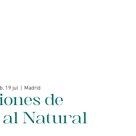
Acerca de
Contacto
b, 19 jul
  |  
Madrid
iones de
 al Natural