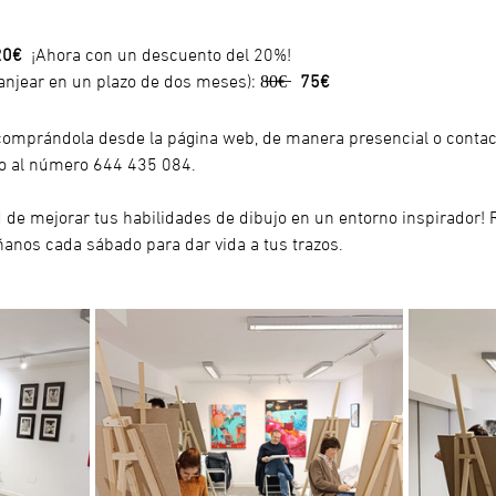
20€
  ¡Ahora con un descuento del 20%!
canjear en un plazo de dos meses): 
8̶0̶€̶   
75€
comprándola desde la página web, de manera presencial o conta
 o al número 644 435 084.
d de mejorar tus habilidades de dibujo en un entorno inspirador! 
anos cada sábado para dar vida a tus trazos.