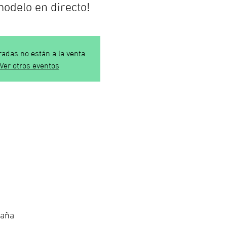
modelo en directo!
radas no están a la venta
Ver otros eventos
paña