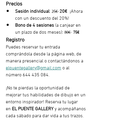
Precios
Sesión individual
: 
20€
  ¡Ahora 
2̶5̶€̶  
con un descuento del 20%!
Bono de 4 sesiones
 (a canjear en 
un plazo de dos meses): 
8̶0̶€̶   
75€
Registro
Puedes reservar tu entrada 
comprándola desde la página web, de 
manera presencial o contactándonos a 
elpuentegallery@gmail.com
 o al 
número 644 435 084.
¡No te pierdas la oportunidad de 
mejorar tus habilidades de dibujo en un 
entorno inspirador! Reserva tu lugar 
en
 EL PUENTE GALLERY
 y acompáñanos 
cada sábado para dar vida a tus trazos.