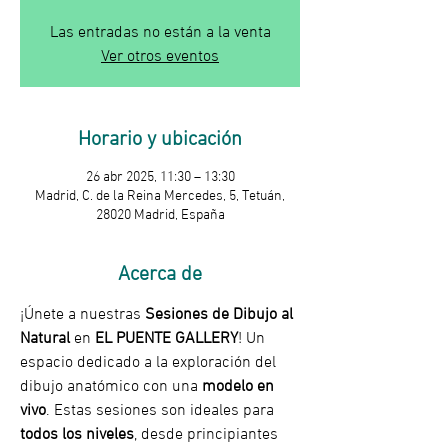
Las entradas no están a la venta
Ver otros eventos
Horario y ubicación
26 abr 2025, 11:30 – 13:30
Madrid, C. de la Reina Mercedes, 5, Tetuán,
28020 Madrid, España
Acerca de
¡Únete a nuestras 
Sesiones de Dibujo al 
Natural
 en 
EL PUENTE GALLERY
! Un 
espacio dedicado a la exploración del 
dibujo anatómico con una 
modelo en 
vivo
. Estas sesiones son ideales para 
todos los niveles
, desde principiantes 