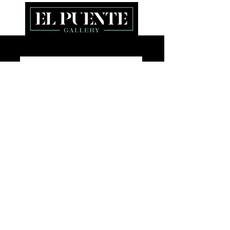
About
Exhibitions
Online gallery
Jewelry
Services
Events and
workshops
Artists