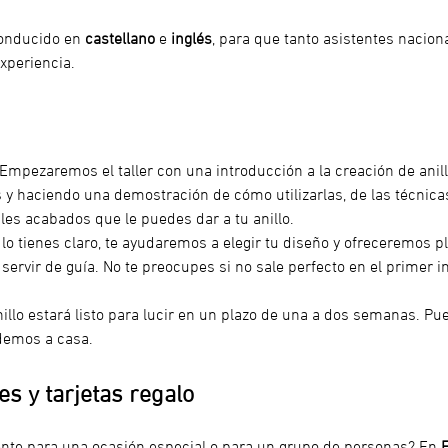
conducido en 
castellano
 e
 inglés
, para que tanto asistentes nacion
xperiencia.
 Empezaremos el taller con una introducción a la creación de anill
 y haciendo una demostración de cómo utilizarlas, de las técnicas
les acabados que le puedes dar a tu anillo.
o lo tienes claro, te ayudaremos a elegir tu diseño y ofreceremos p
ervir de guía. No te preocupes si no sale perfecto en el primer inte
nillo estará listo para lucir en un plazo de una a dos semanas. Pue
demos a casa. 
s y tarjetas regalo
ente para una ocasión especial o para un grupo de personas? En 