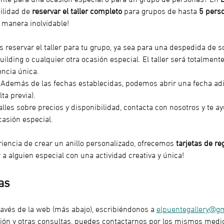
ilidad de 
reservar el taller completo
 para grupos de hasta 
5 pers
 manera inolvidable!
s reservar el taller para tu grupo, ya sea para una despedida de s
ilding o cualquier otra ocasión especial. El taller será totalmente
ncia única.
 Además de las fechas establecidas, podemos abrir una fecha ad
lta previa).
alles sobre precios y disponibilidad, contacta con nosotros y te a
casión especial.
riencia de crear un anillo personalizado, ofrecemos 
tarjetas de re
a alguien especial con una actividad creativa y única!
as
ravés de la web (más abajo), escribiéndonos a 
elpuentegallery@g
ón y otras consultas, puedes contactarnos por los mismos medi