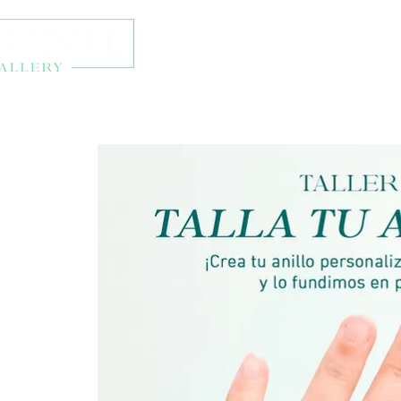
About
Exhibitions
Onl