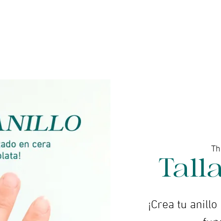
ine gallery
Jewelry
Services
Events and wor
Th
Talla
¡Crea tu anillo
fun