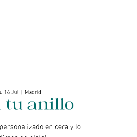
kshops
Artists
Contact
u 16 Jul
  |  
Madrid
 tu anillo
 personalizado en cera y lo
dimos en plata!