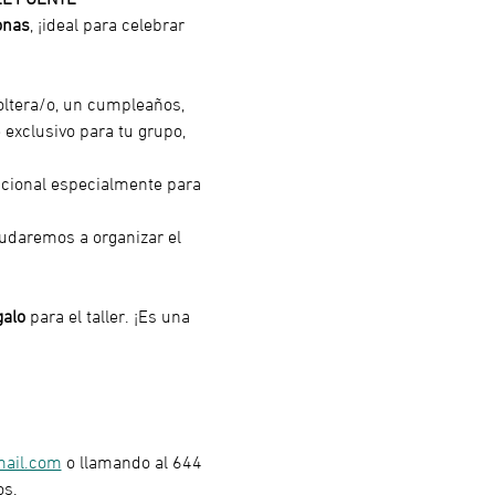
onas
, ¡ideal para celebrar 
oltera/o, un cumpleaños, 
 exclusivo para tu grupo, 
icional especialmente para 
yudaremos a organizar el 
galo
 para el taller. ¡Es una 
mail.com
 o llamando al 644 
os.