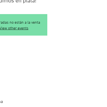
radas no están a la venta
View other events
ña