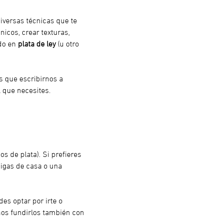
iversas técnicas que te 
nicos, crear texturas, 
do en 
plata de ley
 (u otro 
es que escribirnos a 
 que necesites.
s de plata). Si prefieres 
aigas de casa o una 
es optar por irte o 
os fundirlos también con 