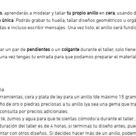
s
, aprenderás a modelar y tallar
 tu propio anillo
 en 
cera
, usando d
a única
. Podrás grabar tu huella, tallar diseños geométricos u orgá
s e incluso escribir mensajes. Una vez listo, el anillo será fundi
ar un par de 
pendientes
 o un 
colgante
 durante el taller, solo tien
 una vez tengas tu entrada para que podamos preparar el material
na
rramientas, cera y plata de ley para un anillo (de máximo 15 gramo
ño de oro o piedras preciosas a tu anillo (ya sea una gema que tr
 consulta por precios adicionales. 
, té, zumos y agua para que te sientas cómodo/a durante el taller.
duración del taller es de 4 horas, si terminas tu diseño antes, pued
tar con otros diseños. Si decides hacer más de un anillo, podem